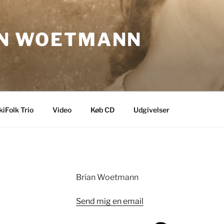
AN WOETMANN
iFolk Trio
Video
Køb CD
Udgivelser
Brian Woetmann
Send mig en email