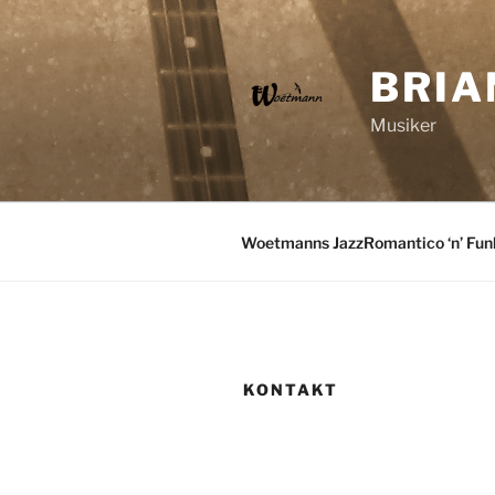
Videre
til
indhold
BRI
Musiker
Woetmanns JazzRomantico ‘n’ Funk
KONTAKT